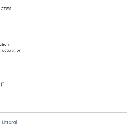
ECTIFS
ation
ructuration
s Sycomores et des Ormes ; Place des Tilleuls et des Platanes ; Ru
er
Littoral