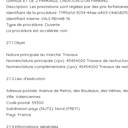
GARAGE ET DE 2 PARKINGS, CREATION D'UN PARKING
Description: Les prestations sont réglées par des prix forfaitaire
Identifiant de la procédure: 71ff5a1d-3034-44ae-a403-c9d0d07
Identifiant interne: VALS REHAB 76.
Type de procédure: Ouverte
La procédure est accélérée: non
2.1.1.Objet
Nature principale du marché: Travaux
Nomenclature principale (cpv): 45454000 Travaux de restructur
Nomenclature complémentaire (cpv): 45454000 Travaux de rest
2.1.2.Lieu d'exécution
Adresse postale: Avenue de Reims, des Bouleaux, des Hêtres, de
Ville: Valenciennes
Code postal: 59300
Subdivision pays (NUTS): Nord (FRE11)
Pays: France
2.1.4.Informations générales