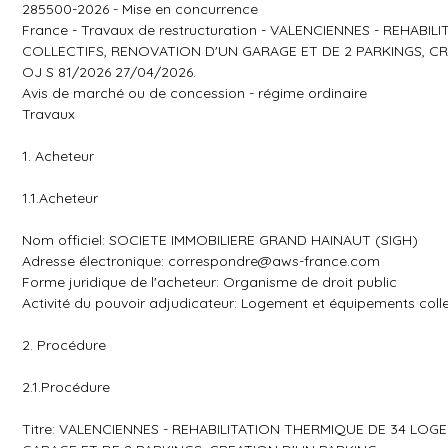
285500-2026 - Mise en concurrence
France - Travaux de restructuration - VALENCIENNES - REHA
COLLECTIFS, RENOVATION D'UN GARAGE ET DE 2 PARKINGS, C
OJ S 81/2026 27/04/2026.
Avis de marché ou de concession - régime ordinaire
Travaux
1. Acheteur
1.1.Acheteur
Nom officiel: SOCIETE IMMOBILIERE GRAND HAINAUT (SIGH)
Adresse électronique:
correspondre@aws-france.com
Forme juridique de l'acheteur: Organisme de droit public
Activité du pouvoir adjudicateur: Logement et équipements colle
2. Procédure
2.1.Procédure
Titre: VALENCIENNES - REHABILITATION THERMIQUE DE 34 LO