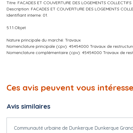
Titre: FACADES ET COUVERTURE DES LOGEMENTS COLLECTIFS
Description: FACADES ET COUVERTURE DES LOGEMENTS COLL
Identifiant interne: 01.
5.1.1.Objet
Nature principale du marché: Travaux
Nomenclature principale (cpv): 45454000 Travaux de restructur
Nomenclature complémentaire (cpv): 45454000 Travaux de rest
5.1.2.Lieu d'exécution
Adresse postale: Avenue de Reims, des Bouleaux, des Hêtres, de
Ville: Valenciennes
Ces avis peuvent vous intéress
Code postal: 59300
Subdivision pays (NUTS): Nord (FRE11)
Pays: France
Avis similaires
5.1.3.Durée estimée
Date de début: 01/09/2026.
Communauté urbaine de Dunkerque Dunkerque Grand 