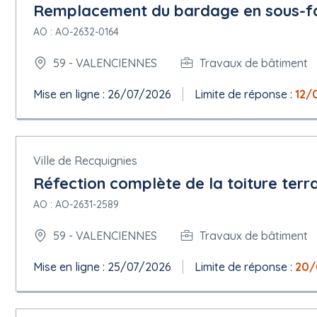
Durée: 24 Mois
Remplacement du bardage en sous-fa
5.1.4.Reconduction
AO : AO-2632-0164
Nombre maximum de reconductions: 0
59 - VALENCIENNES
Travaux de bâtiment
5.1.6.Informations générales
Mise en ligne : 26/07/2026
Limite de réponse :
12/
Participation réservée:
La participation n'est pas réservée.
Projet de passation de marché non financé par des fonds de l'
Ville de Recquignies
Le marché relève de l'accord sur les marchés publics (AMP): no
Réfection complète de la toiture terra
5.1.7.Marché public stratégique
AO : AO-2631-2589
Méthode utilisée pour réduire l'incidence environnementale: Autr
59 - VALENCIENNES
Travaux de bâtiment
Objectif social promu: Autre
Mise en ligne : 25/07/2026
Limite de réponse :
20/
5.1.9.Critères de sélection
Sources des critères de sélection: Document de marché