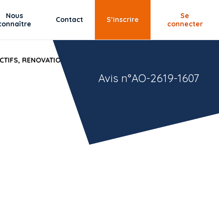
Nous
Se
Contact
S’inscrire
connaître
connecter
TIFS, RENOVATION D'UN GARAGE ET DE 2 PARKINGS,
Avis n°AO-2619-1607