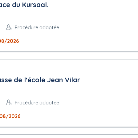
ce du Kursaal.
Procédure adaptée
08/2026
UE
n
sse de l'école Jean Vilar
e
Procédure adaptée
08/2026