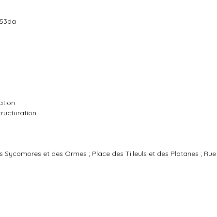
s
553da
ation
ructuration
s Sycomores et des Ormes ; Place des Tilleuls et des Platanes ; Ru