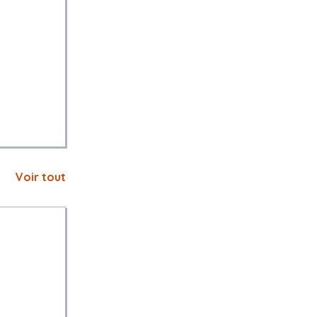
DM=1812577.
Voir tout