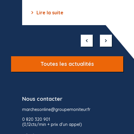
Lire la suite
Lir
Item
1
of
10
Toutes les actualités
Nous contacter
marchesonline@groupemoniteur.fr
0 820 320 901
(0,12cts/min + prix d’un appel)