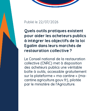
Publié le 22/07/2026
Publié 
Quels outils pratiques existent
L'ache
pour aider les acheteurs publics
attrib
à intégrer les objectifs de la loi
offre 
Egalim dans leurs marchés de
exact
restauration collective ?
spécif
prévue
Le Conseil national de la restauration
consul
collective (CNRC) met à disposition
des acheteurs publics une véritable
Le Cons
boîte à outils, accessible gratuitement
décisio
sur la plateforme « ma cantine » (ma-
strict 
cantine.agriculture.gouv.fr), pilotée
: le rè
par le ministère de l'Agriculture.
s'impos
toutes 
celles-
dépourv
des off