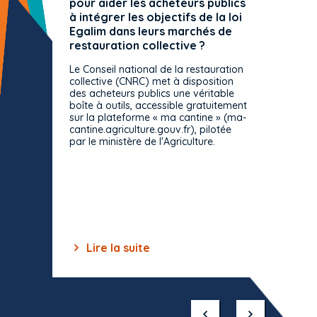
pour aider les acheteurs publics
attrib
à intégrer les objectifs de la loi
offre 
Egalim dans leurs marchés de
exact
restauration collective ?
spécif
prévue
Le Conseil national de la restauration
consul
collective (CNRC) met à disposition
des acheteurs publics une véritable
Le Cons
boîte à outils, accessible gratuitement
décisio
sur la plateforme « ma cantine » (ma-
strict 
cantine.agriculture.gouv.fr), pilotée
: le rè
par le ministère de l'Agriculture.
s'impos
toutes 
celles-
dépourv
des off
Lire la suite
Lir
Item
1
of