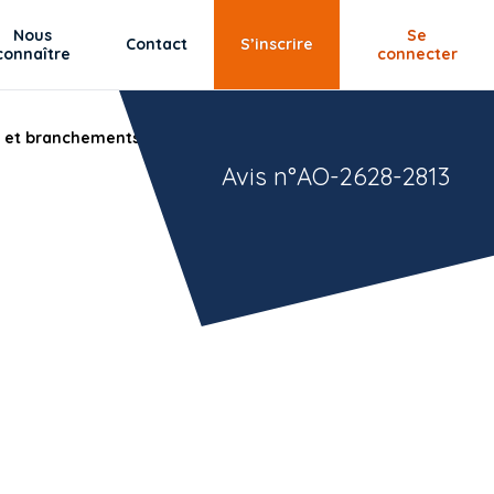
Nous
Se
Contact
S’inscrire
connaître
connecter
 et branchements sur le territoire de Brest métropole.
Avis n°AO-2628-2813