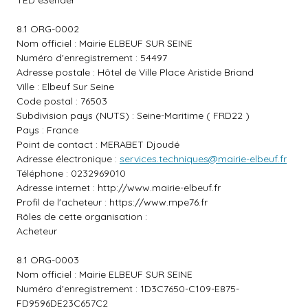
TED eSender
8.1 ORG-0002
Nom officiel : Mairie ELBEUF SUR SEINE
Numéro d'enregistrement : 54497
Adresse postale : Hôtel de Ville Place Aristide Briand
Ville : Elbeuf Sur Seine
Code postal : 76503
Subdivision pays (NUTS) : Seine-Maritime ( FRD22 )
Pays : France
Point de contact : MERABET Djoudé
Adresse électronique :
services.techniques@mairie-elbeuf.fr
Téléphone : 0232969010
Adresse internet :
http://www.mairie-elbeuf.fr
Profil de l'acheteur :
https://www.mpe76.fr
Rôles de cette organisation :
Acheteur
8.1 ORG-0003
Nom officiel : Mairie ELBEUF SUR SEINE
Numéro d'enregistrement : 1D3C7650-C109-E875-
FD9596DE23C657C2