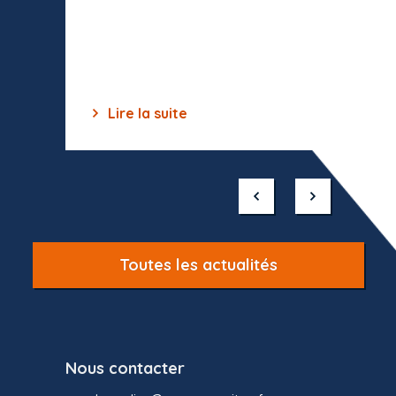
toutes 
celles-
dépourv
des off
Lire la suite
Lir
Item
1
of
10
Toutes les actualités
Nous contacter