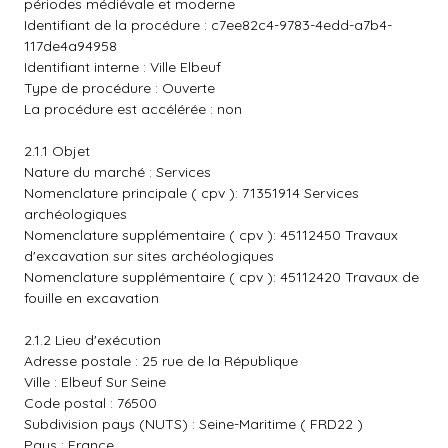
périodes médiévale et moderne
Identifiant de la procédure : c7ee82c4-9783-4edd-a7b4-
117de4a94958
Identifiant interne : Ville Elbeuf
Type de procédure : Ouverte
La procédure est accélérée : non
2.1.1 Objet
Nature du marché : Services
Nomenclature principale ( cpv ): 71351914 Services
archéologiques
Nomenclature supplémentaire ( cpv ): 45112450 Travaux
d'excavation sur sites archéologiques
Nomenclature supplémentaire ( cpv ): 45112420 Travaux de
fouille en excavation
2.1.2 Lieu d'exécution
Adresse postale : 25 rue de la République
Ville : Elbeuf Sur Seine
Code postal : 76500
Subdivision pays (NUTS) : Seine-Maritime ( FRD22 )
Pays : France