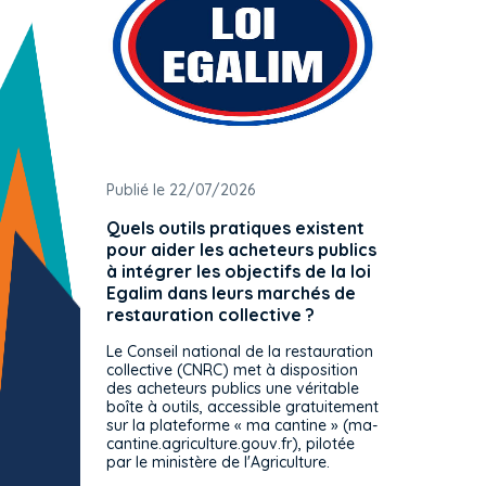
Publié le 22/07/2026
Publié 
Quels outils pratiques existent
L'ache
pour aider les acheteurs publics
attrib
à intégrer les objectifs de la loi
offre 
Egalim dans leurs marchés de
exact
restauration collective ?
spécif
prévue
Le Conseil national de la restauration
consul
collective (CNRC) met à disposition
des acheteurs publics une véritable
Le Cons
boîte à outils, accessible gratuitement
décisio
sur la plateforme « ma cantine » (ma-
strict 
cantine.agriculture.gouv.fr), pilotée
: le rè
par le ministère de l'Agriculture.
s'impos