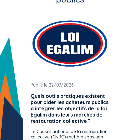
Publié le 22/07/2026
Publié 
Quels outils pratiques existent
L'ache
pour aider les acheteurs publics
attrib
à intégrer les objectifs de la loi
offre 
Egalim dans leurs marchés de
exact
restauration collective ?
spécif
prévue
Le Conseil national de la restauration
consul
collective (CNRC) met à disposition