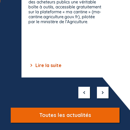
des acheteurs publics une véritable
Le Cons
boîte à outils, accessible gratuitement
décisio
sur la plateforme « ma cantine » (ma-
strict 
cantine.agriculture.gouv.fr), pilotée
: le rè
par le ministère de l'Agriculture.
s'impos
toutes 
celles-
dépourv
des off
Lire la suite
Lir
Item
1
of
10
Toutes les actualités