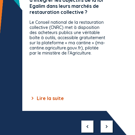
à intégrer les objectifs de la loi
offre 
Egalim dans leurs marchés de
exact
restauration collective ?
spécif
prévue
Le Conseil national de la restauration
consul
collective (CNRC) met à disposition
des acheteurs publics une véritable
Le Cons
boîte à outils, accessible gratuitement
décisio
sur la plateforme « ma cantine » (ma-
strict 
cantine.agriculture.gouv.fr), pilotée
: le rè
par le ministère de l'Agriculture.
s'impos
toutes 
celles-
dépourv
des off
Lire la suite
Lir
Item
1
of
10