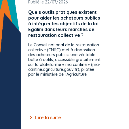
Publié le 22/07/2026
Publié 
Quels outils pratiques existent
L'ache
pour aider les acheteurs publics
attrib
à intégrer les objectifs de la loi
offre 
Egalim dans leurs marchés de
exact
restauration collective ?
spécif
prévue
Le Conseil national de la restauration
consul
collective (CNRC) met à disposition
des acheteurs publics une véritable
Le Cons
boîte à outils, accessible gratuitement
décisio
sur la plateforme « ma cantine » (ma-
strict 
cantine.agriculture.gouv.fr), pilotée
: le rè
par le ministère de l'Agriculture.
s'impos
toutes 
celles-
dépourv
des off
Lire la suite
Lir