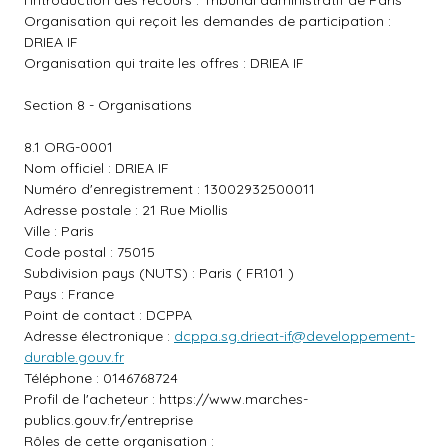
l'introduction des recours : Tribunal administratif de Paris
Organisation qui reçoit les demandes de participation :
DRIEA IF
Organisation qui traite les offres : DRIEA IF
Section 8 - Organisations
8.1 ORG-0001
Nom officiel : DRIEA IF
Numéro d'enregistrement : 13002932500011
Adresse postale : 21 Rue Miollis
Ville : Paris
Code postal : 75015
Subdivision pays (NUTS) : Paris ( FR101 )
Pays : France
Point de contact : DCPPA
Adresse électronique :
dcppa.sg.drieat-if@developpement-
durable.gouv.fr
Téléphone : 0146768724
Profil de l'acheteur :
https://www.marches-
publics.gouv.fr/entreprise
Rôles de cette organisation :