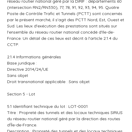
réseau routier national géré par la DiRIF : départements 60
(intersection RN2/RN330), 77, 78, 91, 92, 93, 94, 95. Quatre
Poste de Contrôle Trafic et Tunnels (PCTT) sont concernés
par le présent marché, il s'agit des PCTT Nord, Est, Ouest et
Sud. Les lieux d'exécution des prestations sont situés sur
l'ensemble du réseau routier national concédé d'île-de-
France. Un détail de ces lieux est décrit à l'article 2.1.4 du
CCTP.
2.1.4 Informations générales
Base juridique :
Directive 2014/24/UE
Sans objet
Droit transnational applicable : Sans objet
Section 5 - Lot
5.1 Identifiant technique du lot : LOT-0001
Titre : Propreté des tunnels et des locaux techniques SIRIUS
du réseau routier national géré par la direction des routes
d'Île-de-France.
Description : Propreté des tunnels et des locaux techniques