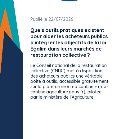
Publié le 22/07/2026
Publié 
Quels outils pratiques existent
L'ache
pour aider les acheteurs publics
attrib
à intégrer les objectifs de la loi
offre 
Egalim dans leurs marchés de
exact
restauration collective ?
spécif
prévue
Le Conseil national de la restauration
consul
collective (CNRC) met à disposition
des acheteurs publics une véritable
Le Cons
boîte à outils, accessible gratuitement
décisio
sur la plateforme « ma cantine » (ma-
strict 
cantine.agriculture.gouv.fr), pilotée
: le rè
par le ministère de l'Agriculture.
s'impos
toutes 
celles-
dépourv
des off