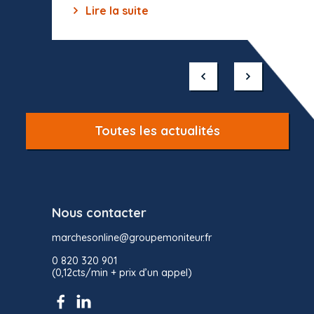
Lire la suite
Lir
Item
1
of
10
Toutes les actualités
Nous contacter
marchesonline@groupemoniteur.fr
0 820 320 901
(0,12cts/min + prix d’un appel)