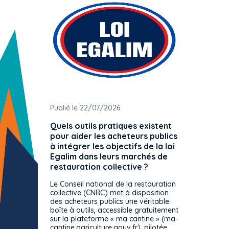
Publié le 22/07/2026
Publié 
Quels outils pratiques existent
L'ache
pour aider les acheteurs publics
attrib
à intégrer les objectifs de la loi
offre 
Egalim dans leurs marchés de
exact
restauration collective ?
spécif
prévue
Le Conseil national de la restauration
consul
collective (CNRC) met à disposition
des acheteurs publics une véritable
Le Cons
boîte à outils, accessible gratuitement
décisio
sur la plateforme « ma cantine » (ma-
strict 
cantine.agriculture.gouv.fr), pilotée