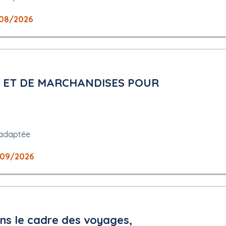
marches-publics.gouv.fr
08/2026
rise
 ET DE MARCHANDISES POUR
 adaptée
09/2026
ns le cadre des voyages,