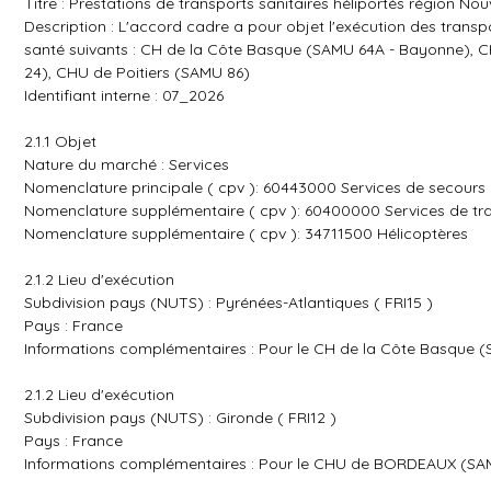
Titre : Prestations de transports sanitaires héliportés région Nou
Description : L'accord cadre a pour objet l'exécution des transp
santé suivants : CH de la Côte Basque (SAMU 64A - Bayonne),
24), CHU de Poitiers (SAMU 86)
Identifiant interne : 07_2026
2.1.1 Objet
Nature du marché : Services
Nomenclature principale ( cpv ): 60443000 Services de secours 
Nomenclature supplémentaire ( cpv ): 60400000 Services de tra
Nomenclature supplémentaire ( cpv ): 34711500 Hélicoptères
2.1.2 Lieu d'exécution
Subdivision pays (NUTS) : Pyrénées-Atlantiques ( FRI15 )
Pays : France
Informations complémentaires : Pour le CH de la Côte Basque 
2.1.2 Lieu d'exécution
Subdivision pays (NUTS) : Gironde ( FRI12 )
Pays : France
Informations complémentaires : Pour le CHU de BORDEAUX (SA