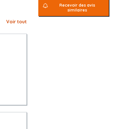
Recevoir des avis
similaires
Voir tout
ations de
eur du
ateurs
ante (dates