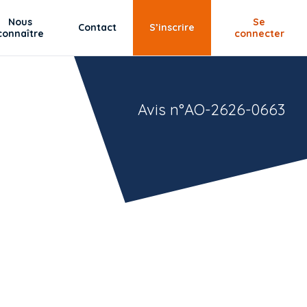
Nous
Se
Contact
S’inscrire
connaître
connecter
Avis n°AO-2626-0663