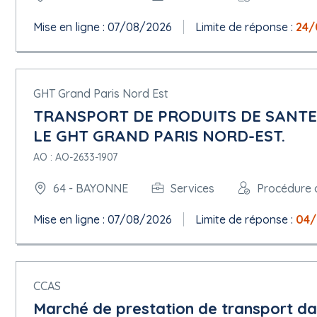
Adresse internet :
https://www.ch-cote-basque.fr
Point de terminaison pour l'échange d'informations (URL) :
www.
Mise en ligne : 07/08/2026
Limite de réponse :
24/
Profil de l'acheteur :
https://www.marches-publics.gouv.fr/entrep
Rôles de cette organisation :
Acheteur
GHT Grand Paris Nord Est
8.1 ORG-0002
Nom officiel : Tribunal administratif de Pau
TRANSPORT DE PRODUITS DE SANTE
Numéro d'enregistrement : 17640002600017
LE GHT GRAND PARIS NORD-EST.
Département : 64
Adresse postale : Villa Noulibos - 50, Cours Lyautey
AO : AO-2633-1907
Ville : Pau cedex
Code postal : 64010
64 - BAYONNE
Services
Procédure
Subdivision pays (NUTS) : Pyrénées-Atlantiques ( FRI15 )
Pays : France
Mise en ligne : 07/08/2026
Limite de réponse :
04/
Adresse électronique :
greffe.ta-pau@juradm.fr
Téléphone : +33 559849440
Télécopieur : +33 559024993
Adresse internet :
http://pau.tribunal-administratif.fr
CCAS
Rôles de cette organisation :
Organisation chargée des procédures de recours
Marché de prestation de transport da