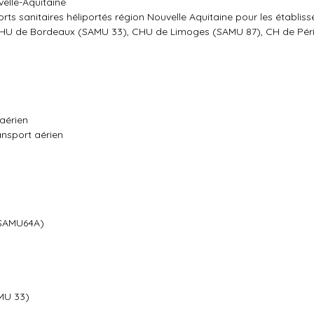
velle-Aquitaine
orts sanitaires héliportés région Nouvelle Aquitaine pour les établi
 CHU de Bordeaux (SAMU 33), CHU de Limoges (SAMU 87), CH de Pé
aérien
nsport aérien
(SAMU64A)
MU 33)