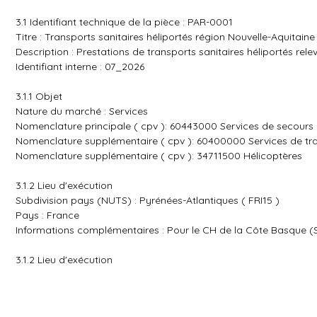
3.1 Identifiant technique de la pièce : PAR-0001
Titre : Transports sanitaires héliportés région Nouvelle-Aquitaine
Description : Prestations de transports sanitaires héliportés rel
Identifiant interne : 07_2026
3.1.1 Objet
Nature du marché : Services
Nomenclature principale ( cpv ): 60443000 Services de secours 
Nomenclature supplémentaire ( cpv ): 60400000 Services de tra
Nomenclature supplémentaire ( cpv ): 34711500 Hélicoptères
3.1.2 Lieu d'exécution
Subdivision pays (NUTS) : Pyrénées-Atlantiques ( FRI15 )
Pays : France
Informations complémentaires : Pour le CH de la Côte Basque 
3.1.2 Lieu d'exécution
Subdivision pays (NUTS) : Gironde ( FRI12 )
Pays : France
Informations complémentaires : Pour le CHU de Bordeaux (SAM