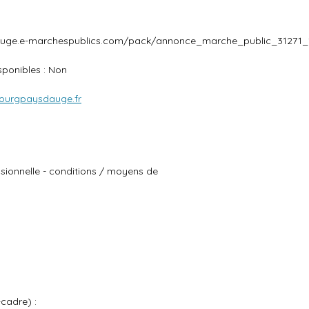
uge.e-marchespublics.com/pack/annonce_marche_public_31271_1
ponibles : Non
urgpaysdauge.fr
essionnelle - conditions / moyens de
-cadre) :