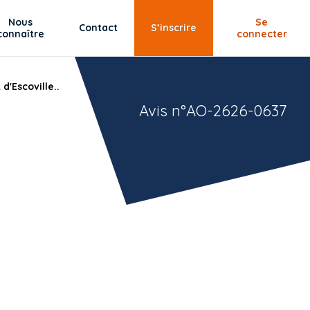
Nous
Se
Contact
S’inscrire
connaître
connecter
d'Escoville..
Avis n°AO-2626-0637