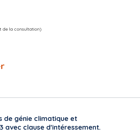
t de la consultation)
er
UE
i
nuel. Durée période initiale : 1 an. Reconductible 3 fois 1 an soit
s de génie climatique et
3 avec clause d'intéressement.