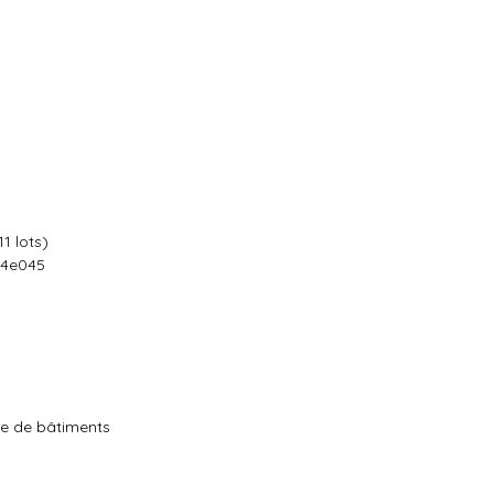
1 lots)
64e045
ge de bâtiments