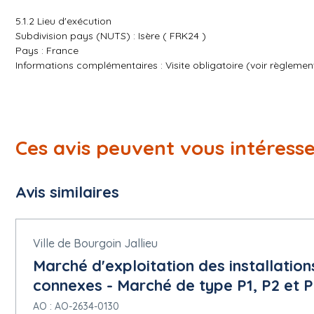
5.1.2 Lieu d'exécution
Subdivision pays (NUTS) : Isère ( FRK24 )
Pays : France
Informations complémentaires : Visite obligatoire (voir règlemen
5.1.3 Durée estimée
Durée : 4 An
5.1.5 Valeur
Ces avis peuvent vous intéress
Valeur maximale de l'accord-cadre : 550,000 Euro
5.1.6 Informations générales
Avis similaires
Participation réservée : La participation n'est pas réservée.
Projet de passation de marché non financé par des fonds de l'
Le marché relève de l'accord sur les marchés publics (AMP) : ou
Informations complémentaires : Le montant maximum indiqué est an
Ville de Bourgoin Jallieu
maximum au total.
Marché d'exploitation des installation
connexes - Marché de type P1, P2 et P
5.1.9 Critères de sélection
Sources des critères de sélection : Avis
AO : AO-2634-0130