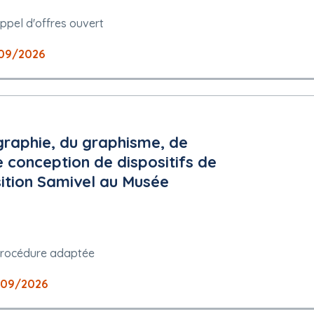
didat n'entre dans aucun des cas d'interdiction de soumissionner
ppel d'offres ouvert
09/2026
leur exacte)
graphie, du graphisme, de
de conception de dispositifs de
cs.gouv.fr/?
028&orgAcronyme=f2h
ition Samivel au Musée
?
rocédure adaptée
028&orgAcronyme=f2h
 peuvent être présentées : français
/09/2026