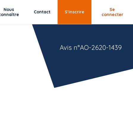
Nous
Se
Contact
S’inscrire
connaître
connecter
Avis n°AO-2620-1439