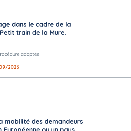
rage dans le cadre de la
etit train de la Mure.
plois protégés : Non
rocédure adaptée
09/2026
a mobilité des demandeurs
on Européenne ou un pays
E CONSULTATIF INTERREGIONAL DE REGLEMENT AMIABLE DES DIFFERE