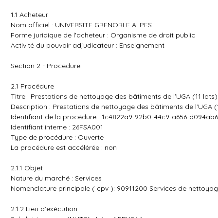
1.1 Acheteur
Nom officiel : UNIVERSITE GRENOBLE ALPES
Forme juridique de l'acheteur : Organisme de droit public
Activité du pouvoir adjudicateur : Enseignement
Section 2 - Procédure
2.1 Procédure
Titre : Prestations de nettoyage des bâtiments de l'UGA (11 lots)
Description : Prestations de nettoyage des bâtiments de l'UGA (1
Identifiant de la procédure : 1c4822a9-92b0-44c9-a656-d094ab
Identifiant interne : 26FSA001
Type de procédure : Ouverte
La procédure est accélérée : non
2.1.1 Objet
Nature du marché : Services
Nomenclature principale ( cpv ): 90911200 Services de nettoya
2.1.2 Lieu d'exécution