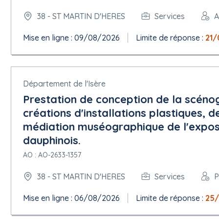
Critère : Autres exigences économiques ou financières
Description : Déclaration sur l'honneur pour justifier que le can
38 - ST MARTIN D'HERES
Services
A
5.1.10 Critères d'attribution
Mise en ligne : 09/08/2026
Limite de réponse :
21/
Critère :
Type : Prix
Description : 1-Prix des prestations
Catégorie du critère d'attribution seuil : Pondération (points, va
Nombre critère d'attribution : 40
Département de l'Isère
Prestation de conception de la scéno
5.1.11 Documents de marché
créations d'installations plastiques, 
Adresse des documents de marché :
https://www.marches-publi
page=Entreprise.EntrepriseAdvancedSearch&AllCons&id=2985
médiation muséographique de l'expos
dauphinois.
5.1.12 Conditions du marché public
Conditions de présentation :
AO : AO-2633-1357
Présentation par voie électronique : Requise
Adresse de présentation :
https://www.marches-publics.gouv.fr/
38 - ST MARTIN D'HERES
Services
P
page=Entreprise.EntrepriseAdvancedSearch&AllCons&id=2985
Langues dans lesquelles les offres ou demandes de participation
Mise en ligne : 06/08/2026
Limite de réponse :
25
Catalogue électronique : Non autorisée
Variantes : Non autorisée