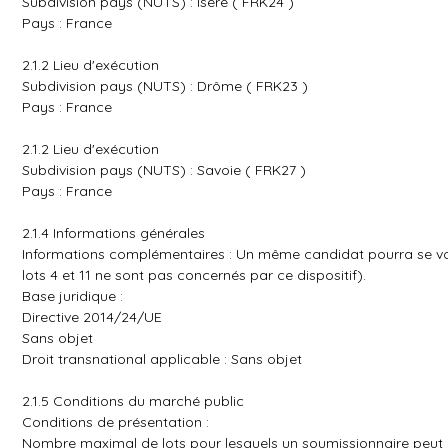
Subdivision pays (NUTS) : Isère ( FRK24 )
Pays : France
2.1.2 Lieu d'exécution
Subdivision pays (NUTS) : Drôme ( FRK23 )
Pays : France
2.1.2 Lieu d'exécution
Subdivision pays (NUTS) : Savoie ( FRK27 )
Pays : France
2.1.4 Informations générales
Informations complémentaires : Un même candidat pourra se voir at
lots 4 et 11 ne sont pas concernés par ce dispositif).
Base juridique :
Directive 2014/24/UE
Sans objet
Droit transnational applicable : Sans objet
2.1.5 Conditions du marché public
Conditions de présentation :
Nombre maximal de lots pour lesquels un soumissionnaire peut p