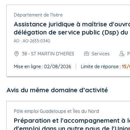
Date limite de réception des offres :
Département de l'Isère
22/06/2026 à 17:00
Assistance juridique à maîtrise d'ouv
délégation de service public (Dsp) du P
Date limite de validité de l'offre : 180 Jour
AO : AO-2633-0340
Conditions du marché :
Le marché doit être exécuté dans le cadre de programmes d'em
38 - ST MARTIN D'HERES
Services
P
Facturation en ligne : Requise
La commande en ligne sera utilisée : non
Mise en ligne : 02/08/2026
Limite de réponse :
15/
Le paiement en ligne sera utilisé : non
5.1.15 Techniques
Accord-cadre :
Avis du même domaine d’activité
Accord-cadre, sans remise en concurrence
Nombre maximal de participants : 1
Informations sur le système d'acquisition dynamique :
Pas de système d'acquisition dynamique
Pôle emploi Guadeloupe et Îles du Nord
Préparation et l'accompagnement à l
5.1.16 Informations complémentaires, médiation et réexamen
d'emploi dans un autre pays de l'Uni
Organisation chargée des procédures de médiation : COMIT