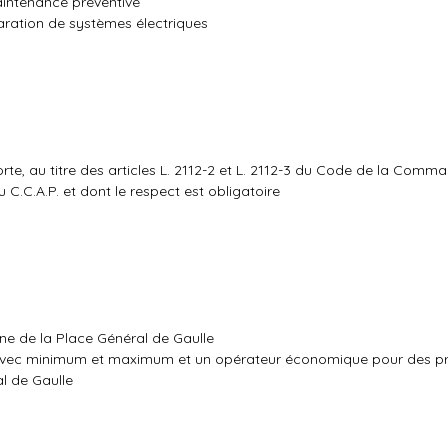
intenance préventive
aration de systèmes électriques
e, au titre des articles L. 2112-2 et L. 2112-3 du Code de la Comm
u C.C.A.P. et dont le respect est obligatoire
ne de la Place Général de Gaulle
 avec minimum et maximum et un opérateur économique pour des pr
l de Gaulle