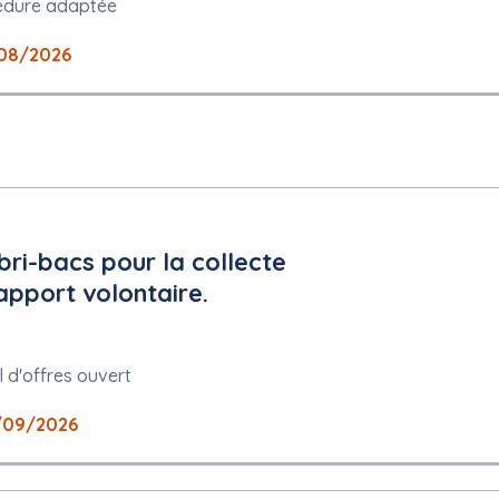
édure adaptée
ge, valeur exacte)
08/2026
nt
ge, valeur exacte)
abri-bacs pour la collecte
apport volontaire.
 d'offres ouvert
 peuvent être présentées : français
/09/2026