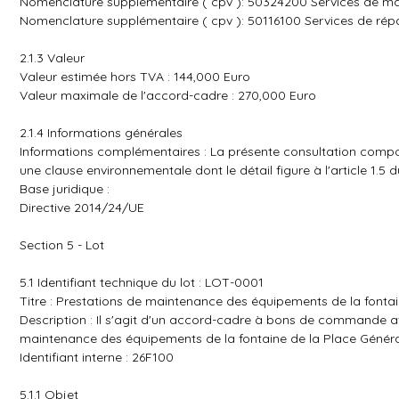
Nomenclature supplémentaire ( cpv ): 50324200 Services de ma
Nomenclature supplémentaire ( cpv ): 50116100 Services de rép
2.1.3 Valeur
Valeur estimée hors TVA : 144,000 Euro
Valeur maximale de l'accord-cadre : 270,000 Euro
2.1.4 Informations générales
Informations complémentaires : La présente consultation comport
une clause environnementale dont le détail figure à l'article 1.5 d
Base juridique :
Directive 2014/24/UE
Section 5 - Lot
5.1 Identifiant technique du lot : LOT-0001
Titre : Prestations de maintenance des équipements de la fontai
Description : Il s'agit d'un accord-cadre à bons de commande
maintenance des équipements de la fontaine de la Place Généra
Identifiant interne : 26F100
5.1.1 Objet