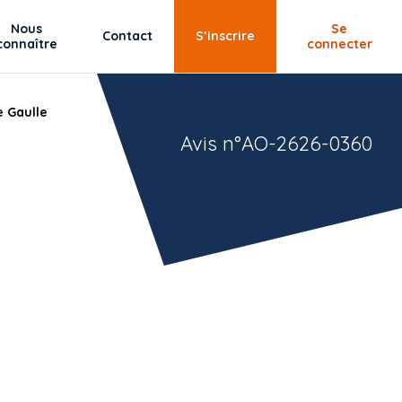
Nous
Se
Contact
S’inscrire
connaître
connecter
e Gaulle
Avis n°AO-2626-0360