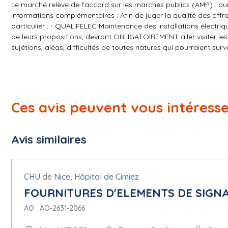
Le marché relève de l'accord sur les marchés publics (AMP) : ou
Informations complémentaires : Afin de juger la qualité des offres,
particulier : - QUALIFELEC Maintenance des installations électriqu
de leurs propositions, devront OBLIGATOIREMENT aller visiter les 
sujétions, aléas, difficultés de toutes natures qui pourraient surve
5.1.10 Critères d'attribution
Critère :
Type : Qualité
Nom : Valeur technique
Ces avis peuvent vous intéress
Description : Se référer au règlement de la consultation
Catégorie du critère d'attribution seuil : Pondération (pourcenta
Nombre critère d'attribution : 50
Avis similaires
Critère :
Type : Prix
Nom : Prix
Description : Se référer au règlement de la consultation
CHU de Nice, Hôpital de Cimiez
Catégorie du critère d'attribution seuil : Pondération (pourcenta
FOURNITURES D'ELEMENTS DE SIGNA
Nombre critère d'attribution : 40
Critère :
AO : AO-2631-2066
Type : Qualité