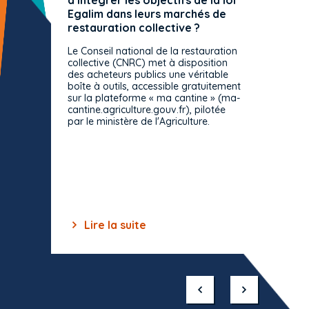
à intégrer les objectifs de la loi
offre 
Egalim dans leurs marchés de
exact
restauration collective ?
spécif
prévue
Le Conseil national de la restauration
consul
collective (CNRC) met à disposition
des acheteurs publics une véritable
Le Cons
boîte à outils, accessible gratuitement
décisio
sur la plateforme « ma cantine » (ma-
strict 
cantine.agriculture.gouv.fr), pilotée
: le rè
par le ministère de l'Agriculture.
s'impos
toutes 
celles-
dépourv
des off
Lire la suite
Lir
Item
1
of
10