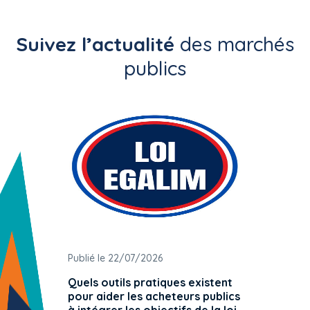
Suivez l’actualité
des marchés
publics
Publié le 22/07/2026
Publié 
Quels outils pratiques existent
L'ache
pour aider les acheteurs publics
attrib