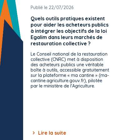
Publié le 22/07/2026
Publié 
Quels outils pratiques existent
L'ache
pour aider les acheteurs publics
attrib
à intégrer les objectifs de la loi
offre 
Egalim dans leurs marchés de
exact
restauration collective ?
spécif
prévue
Le Conseil national de la restauration
consul
collective (CNRC) met à disposition
des acheteurs publics une véritable
Le Cons
boîte à outils, accessible gratuitement
décisio
sur la plateforme « ma cantine » (ma-
strict 
cantine.agriculture.gouv.fr), pilotée
: le rè
par le ministère de l'Agriculture.
s'impos
toutes 
celles-
dépourv
des off
Lire la suite
Lir