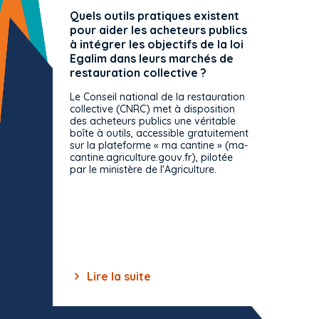
Quels outils pratiques existent
L'ache
pour aider les acheteurs publics
attrib
à intégrer les objectifs de la loi
offre 
Egalim dans leurs marchés de
exact
restauration collective ?
spécif
prévue
Le Conseil national de la restauration
consul
collective (CNRC) met à disposition
des acheteurs publics une véritable
Le Cons
boîte à outils, accessible gratuitement
décisio
sur la plateforme « ma cantine » (ma-
strict 
cantine.agriculture.gouv.fr), pilotée
: le rè
par le ministère de l'Agriculture.
s'impos
toutes 
celles-
dépourv
des off
Lire la suite
Lir
Item