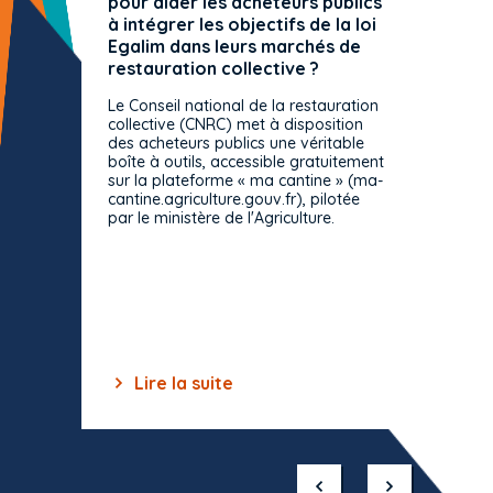
pour aider les acheteurs publics
attrib
à intégrer les objectifs de la loi
offre 
Egalim dans leurs marchés de
exact
restauration collective ?
spécif
prévue
Le Conseil national de la restauration
consul
collective (CNRC) met à disposition
des acheteurs publics une véritable
Le Cons
boîte à outils, accessible gratuitement
décisio
sur la plateforme « ma cantine » (ma-
strict 
cantine.agriculture.gouv.fr), pilotée
: le rè
par le ministère de l'Agriculture.
s'impos
toutes 
celles-
dépourv
des off
Lire la suite
Lir
Item
1
of