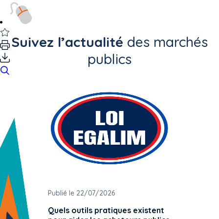
Suivez l’actualité
des marchés
publics
Publié le 22/07/2026
Publié 
Quels outils pratiques existent
L'ache