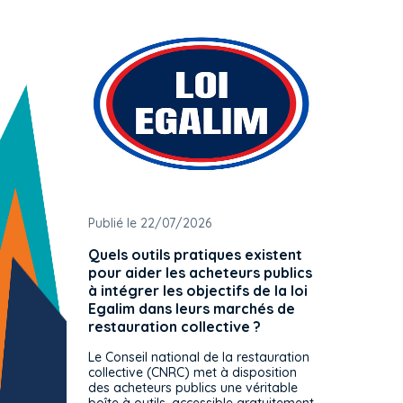
Publié le 22/07/2026
Publié 
Quels outils pratiques existent
L'ache
pour aider les acheteurs publics
attrib
à intégrer les objectifs de la loi
offre 
Egalim dans leurs marchés de
exact
restauration collective ?
spécif
prévue
Le Conseil national de la restauration
consul
collective (CNRC) met à disposition
des acheteurs publics une véritable
Le Cons