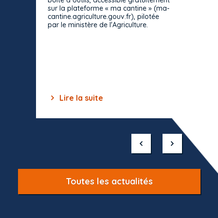
boîte à outils, accessible gratuitement
décisio
sur la plateforme « ma cantine » (ma-
strict 
cantine.agriculture.gouv.fr), pilotée
: le rè
par le ministère de l'Agriculture.
s'impos
toutes 
celles-
dépourv
des off
Lire la suite
Lir
Item
1
of
10
Toutes les actualités