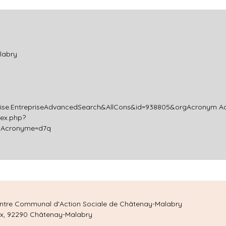
labry
eprise.EntrepriseAdvancedSearch&AllCons&id=938805&orgAcronym
Ad
dex.php?
rgAcronyme=d7q
 Centre Communal d'Action Sociale de Châtenay-Malabry
reux, 92290 Châtenay-Malabry