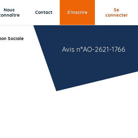
Nous
Se
Contact
S’inscrire
connaître
connecter
ion Sociale
Avis n°AO-2621-1766