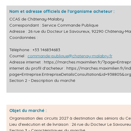
Nom et adresse officiels de l'organisme acheteur :
CCAS de Châtenay-Malabry
Correspondant : Service Commande Publique
Adresse : 26 rue du Docteur Le Savoureux, 92290 Châtenay-Ma
Coordonnées :
Téléphone : +33 146834683
Courriel :
commande-publique@chatenay-malabry.fr
Adresse internet :
https://marches.maximilien.fr/?page=Entr
internet du profil d'acheteur :
https://marches.maximilien.fr/in
page=Entreprise.EntrepriseDetailsConsultation&id=938805&o
Section 2 - Description du marché
Objet du marché :
Organisation des circuits 2027 à destination des séniors du
Lieu d'exécution et de livraison : 26 rue du Docteur Le Savou
Section 3 - Caractéristiques du marché