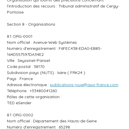
Organisation qui fournit des précisions concernant
l'introduction des recours : Tribunal administratif de Cergy-
Pontoise
Section 8 - Organisations
8.1 ORG-0001
Nom officiel : Avenue-Web Systèmes
Numéro d'enregistrement : F6FEC438-EDA0-EB85-
164D557597DA34E2
Ville : Seyssinet-Pariset
Code postal : 38170
Subdivision pays (NUTS) : Isère ( FRK24 )
Pays : France
Adresse électronique :
publications-joue@aws-france.com
Téléphone : +33480041260
Rôles de cette organisation :
TED eSender
8.1 ORG-0002
Nom officiel : Département des Hauts-de-Seine
Numéro d'enregistrement : 65298