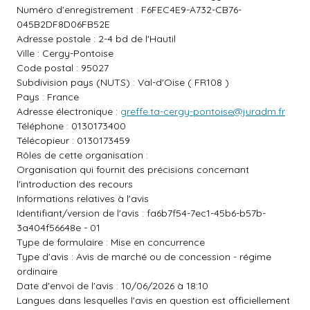
Numéro d'enregistrement : F6FEC4E9-A732-CB76-
045B2DF8D06FB52E
Adresse postale : 2-4 bd de l'Hautil
Ville : Cergy-Pontoise
Code postal : 95027
Subdivision pays (NUTS) : Val-d'Oise ( FR108 )
Pays : France
Adresse électronique :
greffe.ta-cergy-pontoise@juradm.fr
Téléphone : 0130173400
Télécopieur : 0130173459
Rôles de cette organisation :
Organisation qui fournit des précisions concernant
l'introduction des recours
Informations relatives à l'avis
Identifiant/version de l'avis : fa6b7f54-7ec1-45b6-b57b-
3a404f56648e - 01
Type de formulaire : Mise en concurrence
Type d'avis : Avis de marché ou de concession - régime
ordinaire
Date d'envoi de l'avis : 10/06/2026 à 18:10
Langues dans lesquelles l'avis en question est officiellement