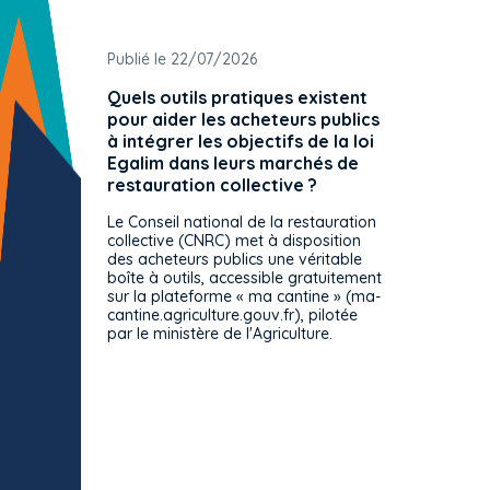
Publié le 22/07/2026
Publié 
Quels outils pratiques existent
L'ache
pour aider les acheteurs publics
attrib
à intégrer les objectifs de la loi
offre 
Egalim dans leurs marchés de
exact
restauration collective ?
spécif
prévue
Le Conseil national de la restauration
consul
collective (CNRC) met à disposition
des acheteurs publics une véritable
Le Cons
boîte à outils, accessible gratuitement
décisio
sur la plateforme « ma cantine » (ma-
strict 
cantine.agriculture.gouv.fr), pilotée
: le rè
par le ministère de l'Agriculture.
s'impos
toutes 
celles-
dépourv
des off