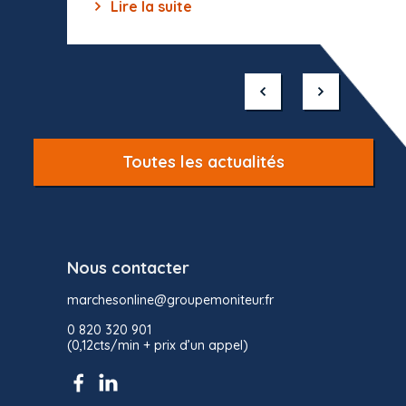
Lire la suite
Lir
Item
1
of
10
Toutes les actualités
Nous contacter
marchesonline@groupemoniteur.fr
0 820 320 901
(0,12cts/min + prix d’un appel)