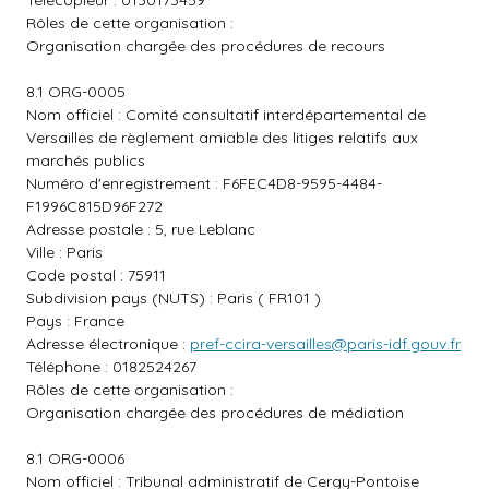
Télécopieur : 0130173459
Rôles de cette organisation :
Organisation chargée des procédures de recours
8.1 ORG-0005
Nom officiel : Comité consultatif interdépartemental de
Versailles de règlement amiable des litiges relatifs aux
marchés publics
Numéro d'enregistrement : F6FEC4D8-9595-4484-
F1996C815D96F272
Adresse postale : 5, rue Leblanc
Ville : Paris
Code postal : 75911
Subdivision pays (NUTS) : Paris ( FR101 )
Pays : France
Adresse électronique :
pref-ccira-versailles@paris-idf.gouv.fr
Téléphone : 0182524267
Rôles de cette organisation :
Organisation chargée des procédures de médiation
8.1 ORG-0006
Nom officiel : Tribunal administratif de Cergy-Pontoise