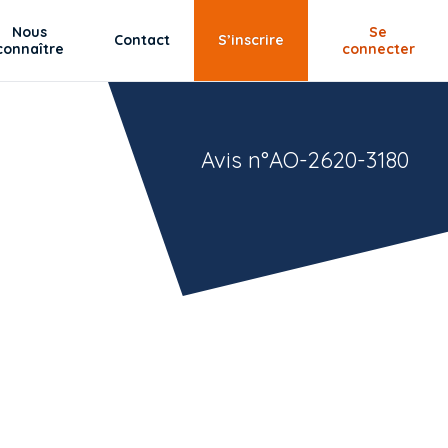
Nous
Se
Contact
S’inscrire
connaître
connecter
Avis n°AO-2620-3180