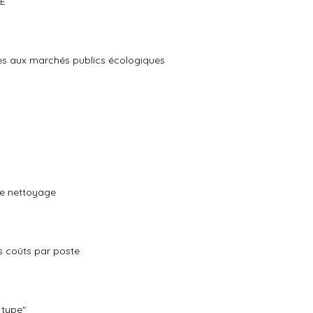
UE
i
les aux marchés publics écologiques
 de nettoyage
s coûts par poste
 type"