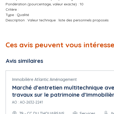
Pondération (pourcentage, valeur exacte) : 10
Critère :
Type : Qualité
Description : Valeur technique : liste des personnels proposés
Pondération (pourcentage, valeur exacte) : 10
Critère :
Type : Qualité
Description : Valeur technique : Prise en compte du développem
Ces avis peuvent vous intéress
Pondération (pourcentage, valeur exacte) : 10
5.1.11 Documents de marché
Avis similaires
Adresse des documents de marché :
www.marches-securises.fr
5.1.12 Conditions du marché public
Conditions de présentation :
Immobilière Atlantic Aménagement
Présentation par voie électronique : Requise
Marché d'entretien multitechnique av
Adresse de présentation :
www.marches-securises.fr
travaux sur le patrimoine d'Immobili
Langues dans lesquelles les offres ou demandes de participation
Catalogue électronique : Non autorisée
AO : AO-2632-2241
79 - CC DU THOUARSAIS
Services
A
Date limite de réception des offres :