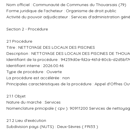
Nom officiel : Communauté de Communes du Thouarsais (79)
Forme juridique de l'acheteur : Organisme de droit public
Activité du pouvoir adjudicateur : Services d'administration géné
Section 2 - Procédure
2.1 Procédure
Titre : NETTOYAGE DES LOCAUX DES PISCINES
Description : NETTOYAGE DES LOCAUX DES PISCINES DE THOU
Identifiant de la procédure : 94239d0e-fd2a-461d-80cb-d2d5bf
Identifiant interne : 2026.00.46
Type de procédure : Ouverte
La procédure est accélérée : non
Principales caractéristiques de la procédure : Appel d'Offres Ou
2.1.1 Objet
Nature du marché : Services
Nomenclature principale ( cpv ): 90911200 Services de nettoya
2.1.2 Lieu d'exécution
Subdivision pays (NUTS) : Deux-Sèvres ( FRI33 )