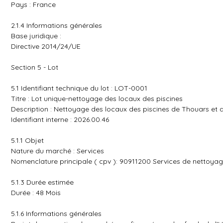
Pays : France
2.1.4 Informations générales
Base juridique :
Directive 2014/24/UE
Section 5 - Lot
5.1 Identifiant technique du lot : LOT-0001
Titre : Lot unique-nettoyage des locaux des piscines
Description : Nettoyage des locaux des piscines de Thouars et 
Identifiant interne : 2026.00.46
5.1.1 Objet
Nature du marché : Services
Nomenclature principale ( cpv ): 90911200 Services de nettoya
5.1.3 Durée estimée
Durée : 48 Mois
5.1.6 Informations générales