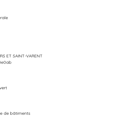
rale
ARS ET SAINT-VARENT
74e0ab
vert
ge de bâtiments