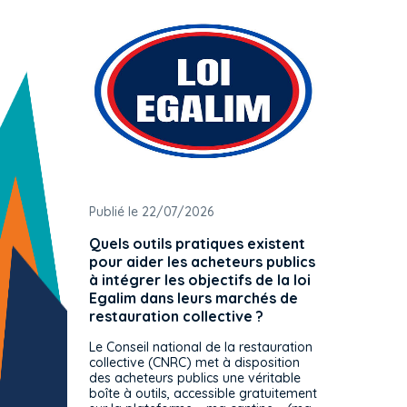
Publié le 22/07/2026
Publié 
Quels outils pratiques existent
L'ache
pour aider les acheteurs publics
attrib
à intégrer les objectifs de la loi
offre 
Egalim dans leurs marchés de
exact
restauration collective ?
spécif
prévue
Le Conseil national de la restauration
consul
collective (CNRC) met à disposition
des acheteurs publics une véritable
Le Cons
boîte à outils, accessible gratuitement
décisio