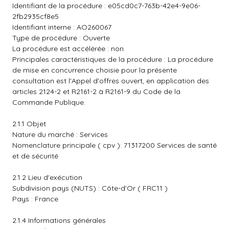
Identifiant de la procédure : e05cd0c7-763b-42e4-9e06-
2fb2935cf8e5
Identifiant interne : AO260067
Type de procédure : Ouverte
La procédure est accélérée : non
Principales caractéristiques de la procédure : La procédure
de mise en concurrence choisie pour la présente
consultation est l'Appel d'offres ouvert, en application des
articles 2124-2 et R2161-2 à R2161-9 du Code de la
Commande Publique.
2.1.1 Objet
Nature du marché : Services
Nomenclature principale ( cpv ): 71317200 Services de santé
et de sécurité
2.1.2 Lieu d'exécution
Subdivision pays (NUTS) : Côte-d'Or ( FRC11 )
Pays : France
2.1.4 Informations générales