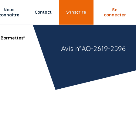
Nous
Se
Contact
S’inscrire
connaître
connecter
s Bormettes"
Avis n°AO-2619-2596