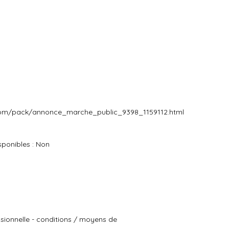
.com/pack/annonce_marche_public_9398_1159112.html
ponibles : Non
essionnelle - conditions / moyens de