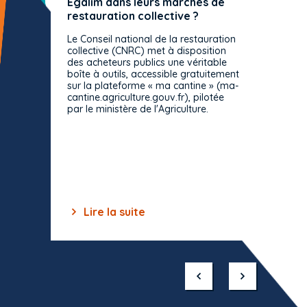
Egalim dans leurs marchés de
exact
restauration collective ?
spécif
prévue
Le Conseil national de la restauration
consul
collective (CNRC) met à disposition
des acheteurs publics une véritable
Le Cons
boîte à outils, accessible gratuitement
décisio
sur la plateforme « ma cantine » (ma-
strict 
cantine.agriculture.gouv.fr), pilotée
: le rè
par le ministère de l'Agriculture.
s'impos
toutes 
celles-
dépourv
des off
Lire la suite
Lir
Item
1
of
10