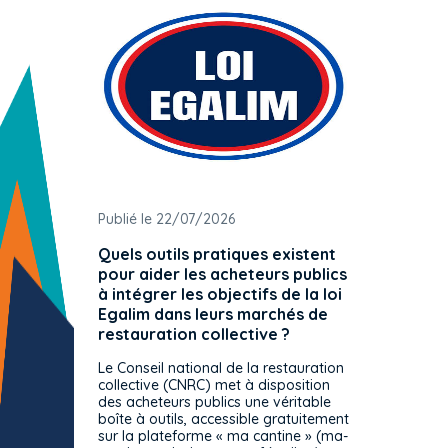
Publié le 22/07/2026
Publié 
Quels outils pratiques existent
L'ache
pour aider les acheteurs publics
attrib
à intégrer les objectifs de la loi
offre 
Egalim dans leurs marchés de
exact
restauration collective ?
spécif
prévue
Le Conseil national de la restauration
consul
collective (CNRC) met à disposition
des acheteurs publics une véritable
Le Cons
boîte à outils, accessible gratuitement
décisio
sur la plateforme « ma cantine » (ma-
strict 