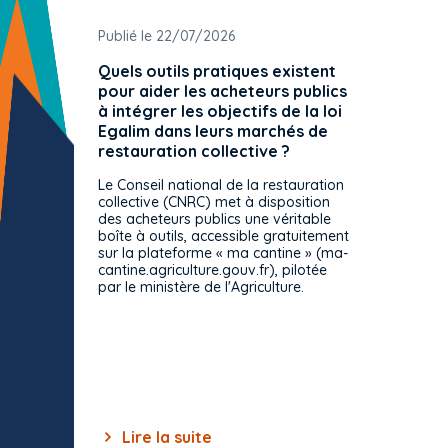
Publié le 22/07/2026
Publié 
Quels outils pratiques existent
L'ache
pour aider les acheteurs publics
attrib
à intégrer les objectifs de la loi
offre 
Egalim dans leurs marchés de
exact
restauration collective ?
spécif
prévue
Le Conseil national de la restauration
consul
collective (CNRC) met à disposition
des acheteurs publics une véritable
Le Cons
boîte à outils, accessible gratuitement
décisio
sur la plateforme « ma cantine » (ma-
strict 
cantine.agriculture.gouv.fr), pilotée
: le rè
par le ministère de l'Agriculture.
s'impos
toutes 
celles-
dépourv
des off
Lire la suite
Lir