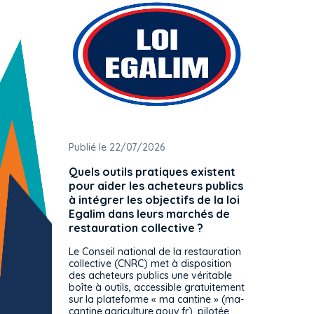
Publié le 22/07/2026
Publié 
Quels outils pratiques existent
L'ache
pour aider les acheteurs publics
attrib
à intégrer les objectifs de la loi
offre 
Egalim dans leurs marchés de
exact
restauration collective ?
spécif
prévue
Le Conseil national de la restauration
consul
collective (CNRC) met à disposition
des acheteurs publics une véritable
Le Cons
boîte à outils, accessible gratuitement
décisio
sur la plateforme « ma cantine » (ma-
strict 
cantine.agriculture.gouv.fr), pilotée