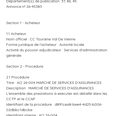
Département(s) de publication :37, 86, 45
Annonce n° 26-45383
Section 1 - Acheteur
1.1 Acheteur
Nom officiel : CC Touraine Val De Vienne
Forme juridique de l'acheteur : Autorité locale
Activité du pouvoir adjudicateur : Services d'administration
générale
Section 2 - Procédure
2.1 Procédure
Titre : AO 26-004 MARCHÉ DE SERVICES D'ASSURANCES
Description : MARCHÉ DE SERVICES D'ASSURANCES.
L'ensemble des prestations à exécuter est détaillé dans les
CCTP et le CCAP.
Identifiant de la procédure : d891cea8-bee4-4d25-b006-
02dbbc1dbcbe
Identifiant interne : AO 26-004