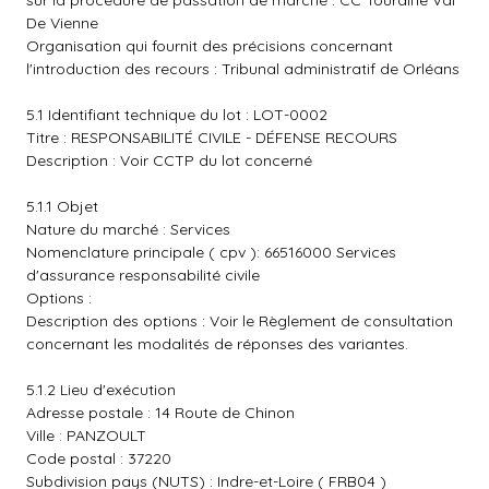
sur la procédure de passation de marché : CC Touraine Val
De Vienne
Organisation qui fournit des précisions concernant
l'introduction des recours : Tribunal administratif de Orléans
5.1 Identifiant technique du lot : LOT-0002
Titre : RESPONSABILITÉ CIVILE - DÉFENSE RECOURS
Description : Voir CCTP du lot concerné
5.1.1 Objet
Nature du marché : Services
Nomenclature principale ( cpv ): 66516000 Services
d'assurance responsabilité civile
Options :
Description des options : Voir le Règlement de consultation
concernant les modalités de réponses des variantes.
5.1.2 Lieu d'exécution
Adresse postale : 14 Route de Chinon
Ville : PANZOULT
Code postal : 37220
Subdivision pays (NUTS) : Indre-et-Loire ( FRB04 )