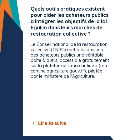
Quels outils pratiques existent
L'ache
pour aider les acheteurs publics
attrib
à intégrer les objectifs de la loi
offre 
Egalim dans leurs marchés de
exact
restauration collective ?
spécif
prévue
Le Conseil national de la restauration
consul
collective (CNRC) met à disposition
des acheteurs publics une véritable
Le Cons
boîte à outils, accessible gratuitement
décisio
sur la plateforme « ma cantine » (ma-
strict 
cantine.agriculture.gouv.fr), pilotée
: le rè
par le ministère de l'Agriculture.
s'impos
toutes 
celles-
dépourv
des off
Lire la suite
Lir
Item