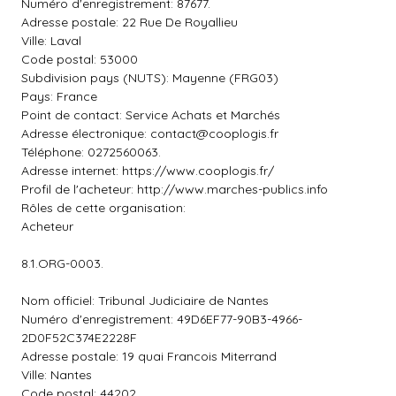
Numéro d'enregistrement: 87677.
Adresse postale: 22 Rue De Royallieu
Ville: Laval
Code postal: 53000
Subdivision pays (NUTS): Mayenne (FRG03)
Pays: France
Point de contact: Service Achats et Marchés
Adresse électronique:
contact@cooplogis.fr
Téléphone: 0272560063.
Adresse internet: https://www.cooplogis.fr/
Profil de l'acheteur: http://www.marches-publics.info
Rôles de cette organisation:
Acheteur
8.1.ORG-0003.
Nom officiel: Tribunal Judiciaire de Nantes
Numéro d'enregistrement: 49D6EF77-90B3-4966-
2D0F52C374E2228F
Adresse postale: 19 quai Francois Miterrand
Ville: Nantes
Code postal: 44202.