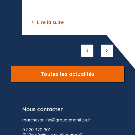
Lire la suite
Lir
Item
1
of
10
Toutes les actualités
Nous contacter
marchesonline@groupemoniteur.fr
0 820 320 901