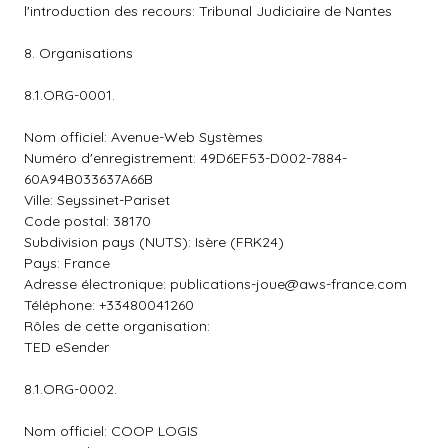
l'introduction des recours: Tribunal Judiciaire de Nantes
8. Organisations
8.1.ORG-0001.
Nom officiel: Avenue-Web Systèmes
Numéro d'enregistrement: 49D6EF53-D002-7884-
60A94B033637A66B
Ville: Seyssinet-Pariset
Code postal: 38170
Subdivision pays (NUTS): Isère (FRK24)
Pays: France
Adresse électronique:
publications-joue@aws-france.com
Téléphone: +33480041260
Rôles de cette organisation:
TED eSender
8.1.ORG-0002.
Nom officiel: COOP LOGIS