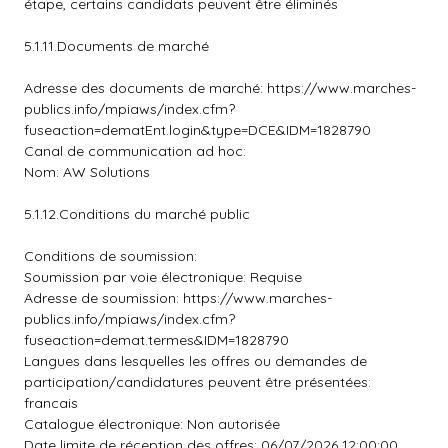
étape, certains candidats peuvent être éliminés
5.1.11.Documents de marché
Adresse des documents de marché: https://www.marches-
publics.info/mpiaws/index.cfm?
fuseaction=dematEnt.login&type=DCE&IDM=1828790
Canal de communication ad hoc:
Nom: AW Solutions
5.1.12.Conditions du marché public
Conditions de soumission:
Soumission par voie électronique: Requise
Adresse de soumission: https://www.marches-
publics.info/mpiaws/index.cfm?
fuseaction=demat.termes&IDM=1828790
Langues dans lesquelles les offres ou demandes de
participation/candidatures peuvent être présentées:
francais
Catalogue électronique: Non autorisée
Date limite de réception des offres: 06/07/2026 12:00:00