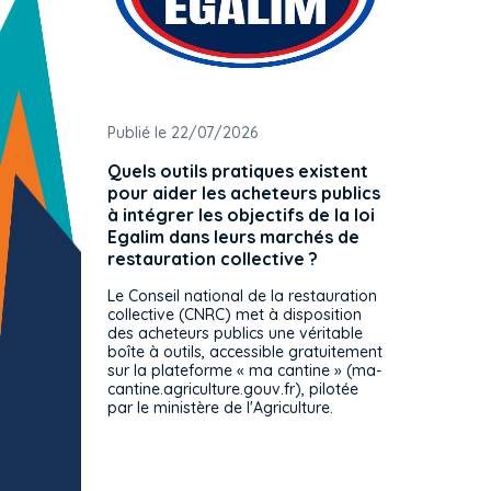
Publié le 22/07/2026
Publié 
Quels outils pratiques existent
L'ache
pour aider les acheteurs publics
attrib
à intégrer les objectifs de la loi
offre 
Egalim dans leurs marchés de
exact
restauration collective ?
spécif
prévue
Le Conseil national de la restauration
consul
collective (CNRC) met à disposition
des acheteurs publics une véritable
Le Cons
boîte à outils, accessible gratuitement
décisio
sur la plateforme « ma cantine » (ma-
strict 
cantine.agriculture.gouv.fr), pilotée
: le rè
par le ministère de l'Agriculture.
s'impos
toutes 
celles-
dépourv
des off