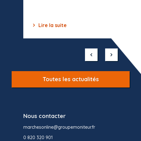
des off
Lire la suite
Lir
Item
1
of
10
Toutes les actualités
Nous contacter
marchesonline@groupemoniteur.fr
0 820 320 901