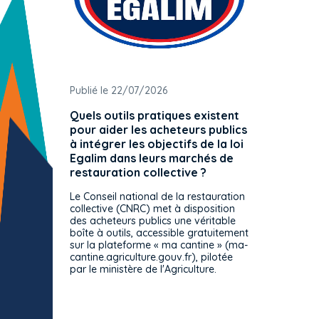
Publié le 22/07/2026
Publié 
Quels outils pratiques existent
L'ache
pour aider les acheteurs publics
attrib
à intégrer les objectifs de la loi
offre 
Egalim dans leurs marchés de
exact
restauration collective ?
spécif
prévue
Le Conseil national de la restauration
consul
collective (CNRC) met à disposition
des acheteurs publics une véritable
Le Cons
boîte à outils, accessible gratuitement
décisio
sur la plateforme « ma cantine » (ma-
strict 
cantine.agriculture.gouv.fr), pilotée
: le rè
par le ministère de l'Agriculture.
s'impos
toutes 
celles-
dépourv