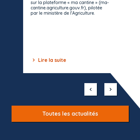
sur la plateforme « ma cantine » (ma-
strict 
cantine.agriculture.gouv.fr), pilotée
: le rè
par le ministère de l'Agriculture.
s'impos
toutes 
celles-
dépourv
des off
Lire la suite
Lir
Item
1
of
10
Toutes les actualités