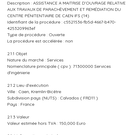
Description : ASSISTANCE A MAITRISE D'OUVRAGE RELATIVE
AUX TRAVAUX DE PARACHÈVEMENT ET REMÉDIATION DU
CENTRE PÉNITENTIAIRE DE CAEN IFS (14)
Identifiant de la procédure : c5521536-fb5d-4667-b470-
4253209963ef
Type de procédure : Ouverte
La procédure est accélérée : non
2.1.1 Objet
Nature du marché : Services
Nomenclature principale ( cpv ): 71300000 Services
d'ingénierie
2.1.2 Lieu d'exécution
Ville : Caen, Kremlin-Bicêtre
Subdivision pays (NUTS) : Calvados ( FRD11 )
Pays : France
2.1.3 Valeur
Valeur estimée hors TVA : 150,000 Euro