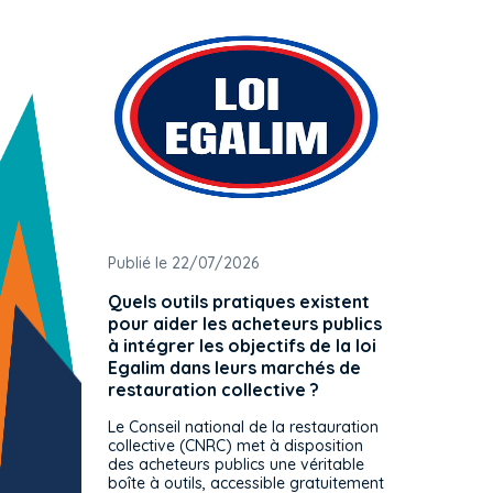
Publié le 22/07/2026
Publié 
Quels outils pratiques existent
L'ache
pour aider les acheteurs publics
attrib
à intégrer les objectifs de la loi
offre 
Egalim dans leurs marchés de
exact
restauration collective ?
spécif
prévue
Le Conseil national de la restauration
consul
collective (CNRC) met à disposition
des acheteurs publics une véritable
Le Cons
boîte à outils, accessible gratuitement
décisio