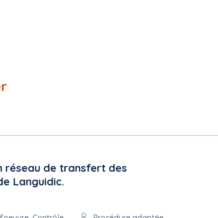
er
n réseau de transfert des
de Languidic.
d'oeuvre, Contrôle
Procédure adaptée