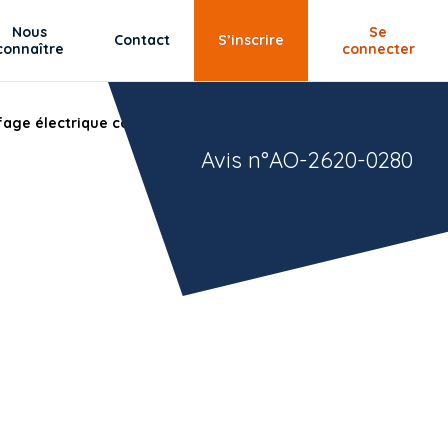
Nous
Se
Contact
S’inscrire
connaître
connecter
age électrique collectif sur 2 résidences : - RADENAC - 6
Avis n°AO-2620-0280