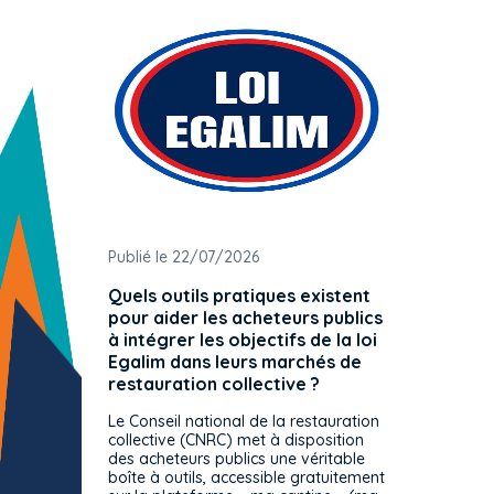
Publié le 22/07/2026
Publié 
Quels outils pratiques existent
L'ache
pour aider les acheteurs publics
attrib
à intégrer les objectifs de la loi
offre 
Egalim dans leurs marchés de
exact
restauration collective ?
spécif
prévue
Le Conseil national de la restauration
consul
collective (CNRC) met à disposition
des acheteurs publics une véritable
Le Cons
boîte à outils, accessible gratuitement
décisio