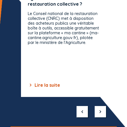
restauration collective ?
spécif
prévue
Le Conseil national de la restauration
consul
collective (CNRC) met à disposition
des acheteurs publics une véritable
Le Cons
boîte à outils, accessible gratuitement
décisio
sur la plateforme « ma cantine » (ma-
strict 
cantine.agriculture.gouv.fr), pilotée
: le rè
par le ministère de l'Agriculture.
s'impos
toutes 
celles-
dépourv
des off
Lire la suite
Lir
Item
1
of
10