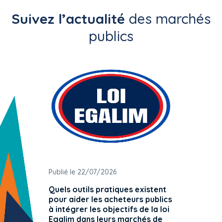
Suivez l’actualité
des marchés
publics
Publié le 22/07/2026
Publié 
Quels outils pratiques existent
L'ache
pour aider les acheteurs publics
attrib
à intégrer les objectifs de la loi
offre 
Egalim dans leurs marchés de
exact