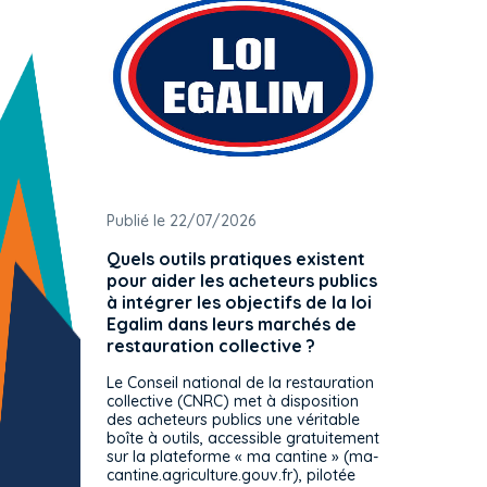
Publié le 22/07/2026
Publié 
Quels outils pratiques existent
L'ache
pour aider les acheteurs publics
attrib
à intégrer les objectifs de la loi
offre 
Egalim dans leurs marchés de
exact
restauration collective ?
spécif
prévue
Le Conseil national de la restauration
consul
collective (CNRC) met à disposition
des acheteurs publics une véritable
Le Cons
boîte à outils, accessible gratuitement
décisio
sur la plateforme « ma cantine » (ma-
strict 
cantine.agriculture.gouv.fr), pilotée
: le rè