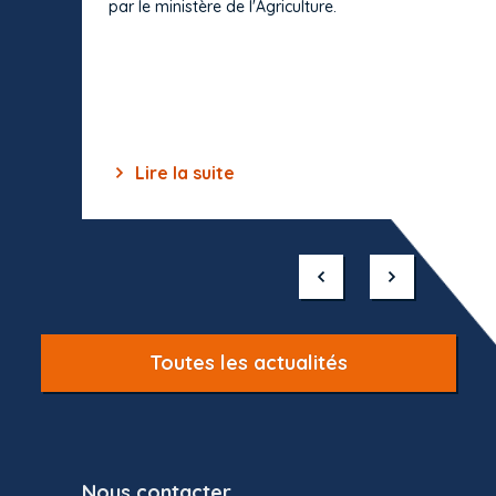
par le ministère de l'Agriculture.
s'impos
toutes 
celles-
dépourv
des off
Lire la suite
Lir
Item
1
of
10
Toutes les actualités
Nous contacter