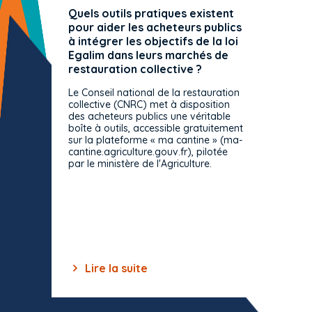
Quels outils pratiques existent
L'ache
pour aider les acheteurs publics
attrib
à intégrer les objectifs de la loi
offre 
Egalim dans leurs marchés de
exact
restauration collective ?
spécif
prévue
Le Conseil national de la restauration
consul
collective (CNRC) met à disposition
des acheteurs publics une véritable
Le Cons
boîte à outils, accessible gratuitement
décisio
sur la plateforme « ma cantine » (ma-
strict 
cantine.agriculture.gouv.fr), pilotée
: le rè
par le ministère de l'Agriculture.
s'impos
toutes 
celles-
dépourv
des off
Lire la suite
Lir
Item