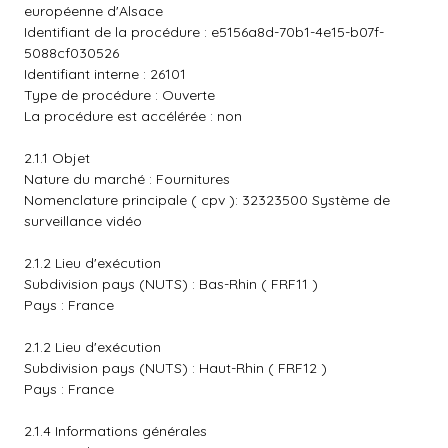
européenne d'Alsace
Identifiant de la procédure : e5156a8d-70b1-4e15-b07f-
5088cf030526
Identifiant interne : 26101
Type de procédure : Ouverte
La procédure est accélérée : non
2.1.1 Objet
Nature du marché : Fournitures
Nomenclature principale ( cpv ): 32323500 Système de
surveillance vidéo
2.1.2 Lieu d'exécution
Subdivision pays (NUTS) : Bas-Rhin ( FRF11 )
Pays : France
2.1.2 Lieu d'exécution
Subdivision pays (NUTS) : Haut-Rhin ( FRF12 )
Pays : France
2.1.4 Informations générales