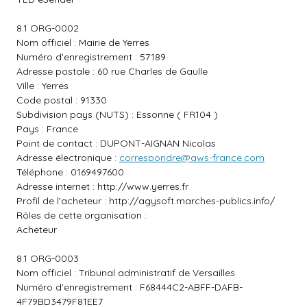
8.1 ORG-0002
Nom officiel : Mairie de Yerres
Numéro d'enregistrement : 57189
Adresse postale : 60 rue Charles de Gaulle
Ville : Yerres
Code postal : 91330
Subdivision pays (NUTS) : Essonne ( FR104 )
Pays : France
Point de contact : DUPONT-AIGNAN Nicolas
Adresse électronique :
correspondre@aws-france.com
Téléphone : 0169497600
Adresse internet :
http://www.yerres.fr
Profil de l'acheteur :
http://agysoft.marches-publics.info/
Rôles de cette organisation :
Acheteur
8.1 ORG-0003
Nom officiel : Tribunal administratif de Versailles
Numéro d'enregistrement : F68444C2-ABFF-DAFB-
4F79BD3479F81EE7