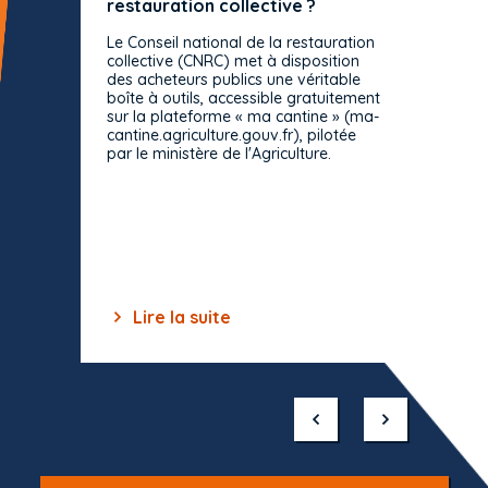
restauration collective ?
spécif
prévue
Le Conseil national de la restauration
consul
collective (CNRC) met à disposition
des acheteurs publics une véritable
Le Cons
boîte à outils, accessible gratuitement
décisio
sur la plateforme « ma cantine » (ma-
strict 
cantine.agriculture.gouv.fr), pilotée
: le rè
par le ministère de l'Agriculture.
s'impos
toutes 
celles-
dépourv
des off
Lire la suite
Lir
Item
1
of
10