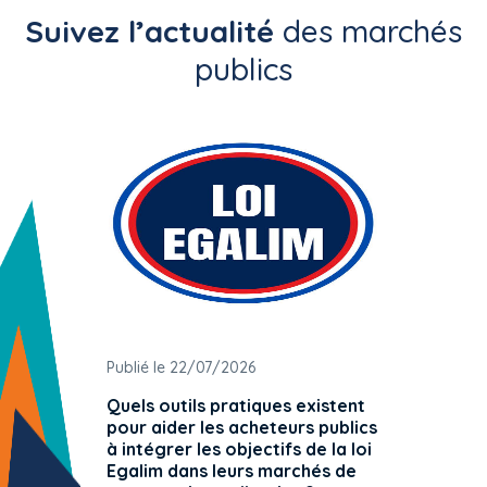
Suivez l’actualité
des marchés
publics
Publié le 22/07/2026
Publié 
Quels outils pratiques existent
L'ache
pour aider les acheteurs publics
attrib
à intégrer les objectifs de la loi
offre 
Egalim dans leurs marchés de
exact