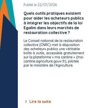
Publié le 22/07/2026
Publié 
Quels outils pratiques existent
L'ache
pour aider les acheteurs publics
attrib
à intégrer les objectifs de la loi
offre 
Egalim dans leurs marchés de
exact
restauration collective ?
spécif
prévue
Le Conseil national de la restauration
consul
collective (CNRC) met à disposition
des acheteurs publics une véritable
Le Cons
boîte à outils, accessible gratuitement
décisio
sur la plateforme « ma cantine » (ma-
strict 
cantine.agriculture.gouv.fr), pilotée
: le rè
par le ministère de l'Agriculture.
s'impos
toutes 
celles-
dépourv
des off
Lire la suite
Lir