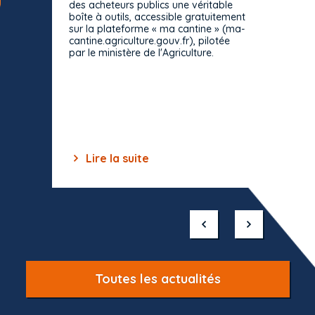
des acheteurs publics une véritable
Le Cons
boîte à outils, accessible gratuitement
décisio
sur la plateforme « ma cantine » (ma-
strict 
cantine.agriculture.gouv.fr), pilotée
: le rè
par le ministère de l'Agriculture.
s'impos
toutes 
celles-
dépourv
des off
Lire la suite
Lir
Item
1
of
10
Toutes les actualités