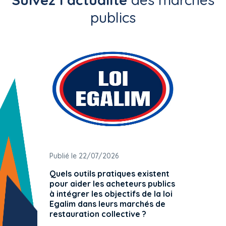
publics
Publié le 22/07/2026
Publié 
Quels outils pratiques existent
L'ache
pour aider les acheteurs publics
attrib
à intégrer les objectifs de la loi
offre 
Egalim dans leurs marchés de
exact
restauration collective ?
spécif
prévue