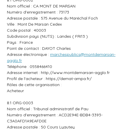
8.1 ORG-0002
Nom officiel : CA MONT DE MARSAN
Numéro d'enregistrement : 73173
Adresse postale : 575 Avenue du Maréchal Foch
Ville : Mont De Marsan Cedex
Code postal : 40003
Subdivision pays (NUTS) : Landes ( FRI13 )
Pays : France
Point de contact : DAYOT Charles
Adresse électronique :
marchespublics@montdemarsan-
agglo.fr
Téléphone : 0558466410
Adresse internet :
http://www.montdemarsan-agglo.fr
Profil de l'acheteur :
https://demat-ampa.fr/
Rôles de cette organisation :
Acheteur
8.1 ORG-0003
Nom officiel : Tribunal administratif de Pau
Numéro d'enregistrement : ACD2E94E-BDB4-3393-
C3A0AFD1A9EAFD0E
Adresse postale : 50 Cours Lyautey