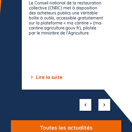
Le Conseil national de la restauration
consul
collective (CNRC) met à disposition
des acheteurs publics une véritable
Le Cons
boîte à outils, accessible gratuitement
décisio
sur la plateforme « ma cantine » (ma-
strict 
cantine.agriculture.gouv.fr), pilotée
: le rè
par le ministère de l'Agriculture.
s'impos
toutes 
celles-
dépourv
des off
Lire la suite
Lir
Item
1
of
10
Toutes les actualités