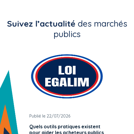
Suivez l’actualité
des marchés
publics
Publié le 22/07/2026
Publié 
Quels outils pratiques existent
L'ache
pour aider les acheteurs publics
attrib