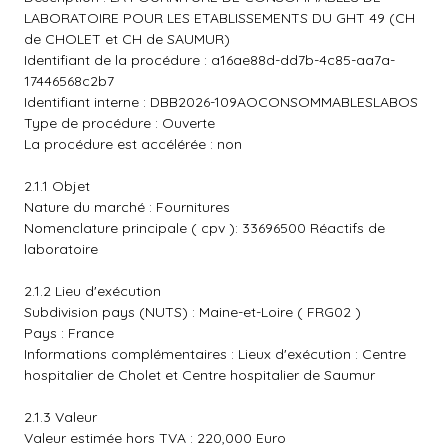
LABORATOIRE POUR LES ETABLISSEMENTS DU GHT 49 (CH
de CHOLET et CH de SAUMUR)
Identifiant de la procédure : a16ae88d-dd7b-4c85-aa7a-
17446568c2b7
Identifiant interne : DBB2026-109AOCONSOMMABLESLABOS
Type de procédure : Ouverte
La procédure est accélérée : non
2.1.1 Objet
Nature du marché : Fournitures
Nomenclature principale ( cpv ): 33696500 Réactifs de
laboratoire
2.1.2 Lieu d'exécution
Subdivision pays (NUTS) : Maine-et-Loire ( FRG02 )
Pays : France
Informations complémentaires : Lieux d'exécution : Centre
hospitalier de Cholet et Centre hospitalier de Saumur
2.1.3 Valeur
Valeur estimée hors TVA : 220,000 Euro