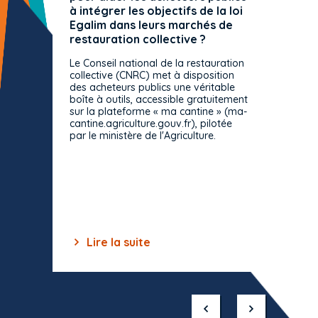
à intégrer les objectifs de la loi
offre 
Egalim dans leurs marchés de
exact
restauration collective ?
spécif
prévue
Le Conseil national de la restauration
consul
collective (CNRC) met à disposition
des acheteurs publics une véritable
Le Cons
boîte à outils, accessible gratuitement
décisio
sur la plateforme « ma cantine » (ma-
strict 
cantine.agriculture.gouv.fr), pilotée
: le rè
par le ministère de l'Agriculture.
s'impos
toutes 
celles-
dépourv
des off
Lire la suite
Lir
Item
1
of