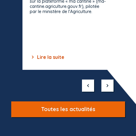
sur la plateforme « ma cantine » (ma-
strict 
cantine.agriculture.gouv.fr), pilotée
: le rè
par le ministère de l'Agriculture.
s'impos
toutes 
celles-
dépourv
des off
Lire la suite
Lir
Item
1
of
10
Toutes les actualités