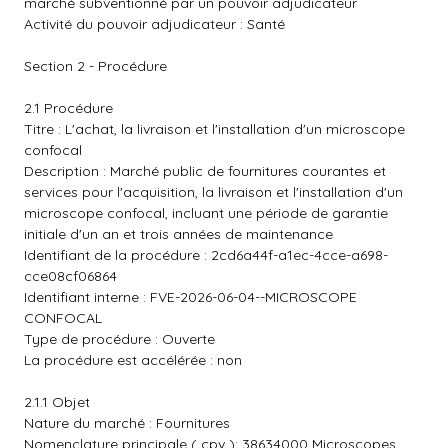
marché subventionné par un pouvoir adjudicateur
Activité du pouvoir adjudicateur : Santé
Section 2 - Procédure
2.1 Procédure
Titre : L'achat, la livraison et l'installation d'un microscope
confocal
Description : Marché public de fournitures courantes et
services pour l'acquisition, la livraison et l'installation d'un
microscope confocal, incluant une période de garantie
initiale d'un an et trois années de maintenance
Identifiant de la procédure : 2cd6a44f-a1ec-4cce-a698-
cce08cf06864
Identifiant interne : FVE-2026-06-04--MICROSCOPE
CONFOCAL
Type de procédure : Ouverte
La procédure est accélérée : non
2.1.1 Objet
Nature du marché : Fournitures
Nomenclature principale ( cpv ): 38634000 Microscopes