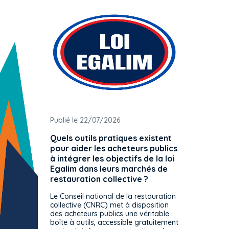
Publié le 22/07/2026
Publié 
Quels outils pratiques existent
L'ache
pour aider les acheteurs publics
attrib
à intégrer les objectifs de la loi
offre 
Egalim dans leurs marchés de
exact
restauration collective ?
spécif
prévue
Le Conseil national de la restauration
consul
collective (CNRC) met à disposition
des acheteurs publics une véritable
Le Cons
boîte à outils, accessible gratuitement
décisio