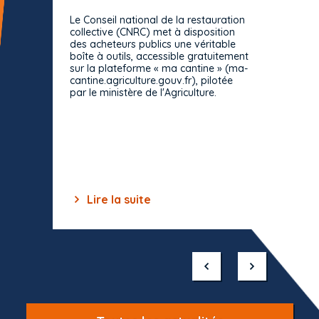
prévue
Le Conseil national de la restauration
consul
collective (CNRC) met à disposition
des acheteurs publics une véritable
Le Cons
boîte à outils, accessible gratuitement
décisio
sur la plateforme « ma cantine » (ma-
strict 
cantine.agriculture.gouv.fr), pilotée
: le rè
par le ministère de l'Agriculture.
s'impos
toutes 
celles-
dépourv
des off
Lire la suite
Lir
Item
1
of
10