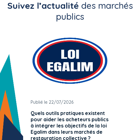
Suivez l’actualité
des marchés
publics
Publié le 22/07/2026
Publié 
Quels outils pratiques existent
L'ache
pour aider les acheteurs publics
attrib
à intégrer les objectifs de la loi
offre 
Egalim dans leurs marchés de
exact
restauration collective ?
spécif