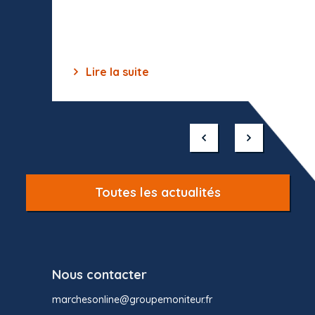
dépourv
des off
Lire la suite
Lir
Item
1
of
10
Toutes les actualités
Nous contacter
marchesonline@groupemoniteur.fr