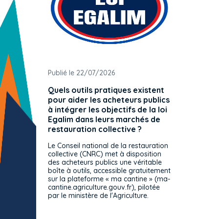
Publié le 22/07/2026
Publié 
Quels outils pratiques existent
L'ache
pour aider les acheteurs publics
attrib
à intégrer les objectifs de la loi
offre 
Egalim dans leurs marchés de
exact
restauration collective ?
spécif
prévue
Le Conseil national de la restauration
consul
collective (CNRC) met à disposition
des acheteurs publics une véritable
Le Cons
boîte à outils, accessible gratuitement
décisio
sur la plateforme « ma cantine » (ma-
strict 
cantine.agriculture.gouv.fr), pilotée
: le rè
par le ministère de l'Agriculture.
s'impos
toutes 
celles-