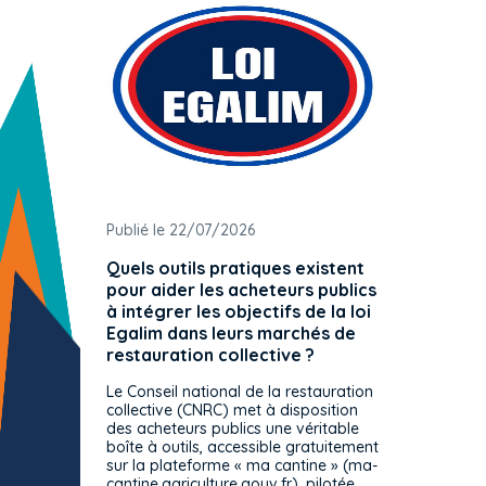
Publié le 22/07/2026
Publié 
Quels outils pratiques existent
L'ache
pour aider les acheteurs publics
attrib
à intégrer les objectifs de la loi
offre 
Egalim dans leurs marchés de
exact
restauration collective ?
spécif
prévue
Le Conseil national de la restauration
consul
collective (CNRC) met à disposition
des acheteurs publics une véritable
Le Cons
boîte à outils, accessible gratuitement
décisio
sur la plateforme « ma cantine » (ma-
strict 
cantine.agriculture.gouv.fr), pilotée