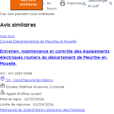
des avis
Télécharger
en
Imprimer
similaires
en pdf
favori
Ces avis peuvent vous intéresser
Avis similaires
Voir tout
Conseil Départemental de Meurthe et Moselle
Entretien, maintenance et contrôle des équipements
électriques routiers du département de Meurthe-et-
Moselle.
AO : AO-2631-0428
54 - Vand?œuvre-lès-Nancy
Etudes, Maîtrise d'oeuvre, Contrôle
Appel d'offres ouvert
Mise en ligne : 22/07/2026
Limite de réponse :
02/09/2026
Métropole du Grand Nancy Direction des Finances