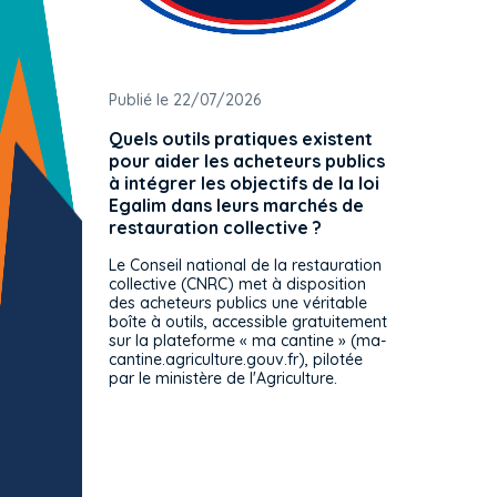
Publié le 22/07/2026
Publié 
Quels outils pratiques existent
L'ache
pour aider les acheteurs publics
attrib
à intégrer les objectifs de la loi
offre 
Egalim dans leurs marchés de
exact
restauration collective ?
spécif
prévue
Le Conseil national de la restauration
consul
collective (CNRC) met à disposition
des acheteurs publics une véritable
Le Cons
boîte à outils, accessible gratuitement
décisio
sur la plateforme « ma cantine » (ma-
strict 
cantine.agriculture.gouv.fr), pilotée
: le rè
par le ministère de l'Agriculture.
s'impos
toutes 
celles-
dépourv
des off