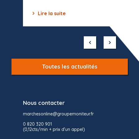
Lire la suite
Lir
Item
1
of
10
Toutes les actualités
Nous contacter
marchesonline@groupemoniteur.fr
0 820 320 901
(0,12cts/min + prix d’un appel)