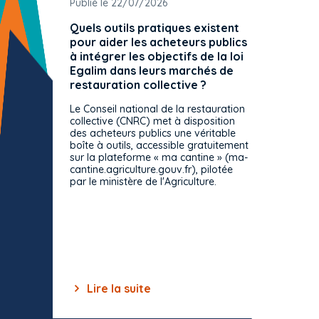
Publié le 22/07/2026
Publié 
Quels outils pratiques existent
L'ache
pour aider les acheteurs publics
attrib
à intégrer les objectifs de la loi
offre 
Egalim dans leurs marchés de
exact
restauration collective ?
spécif
prévue
Le Conseil national de la restauration
consul
collective (CNRC) met à disposition
des acheteurs publics une véritable
Le Cons
boîte à outils, accessible gratuitement
décisio
sur la plateforme « ma cantine » (ma-
strict 
cantine.agriculture.gouv.fr), pilotée
: le rè
par le ministère de l'Agriculture.
s'impos
toutes 
celles-
dépourv
des off
Lire la suite
Lir