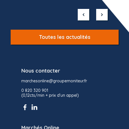
Item
1
of
10
Toutes les actualités
Nous contacter
marchesonline@groupemoniteur.fr
0 820 320 901
(0,12cts/min + prix d’un appel)
Marchés Online