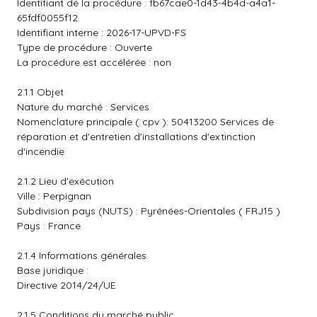
Identifiant de la procédure : fb67cae0-1d43-4b4d-a4a1-
65fdf0055f12
Identifiant interne : 2026-17-UPVD-FS
Type de procédure : Ouverte
La procédure est accélérée : non
2.1.1 Objet
Nature du marché : Services
Nomenclature principale ( cpv ): 50413200 Services de
réparation et d'entretien d'installations d'extinction
d'incendie
2.1.2 Lieu d'exécution
Ville : Perpignan
Subdivision pays (NUTS) : Pyrénées-Orientales ( FRJ15 )
Pays : France
2.1.4 Informations générales
Base juridique :
Directive 2014/24/UE
2.1.5 Conditions du marché public