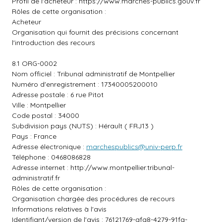
Profil de l'acheteur :
https://www.marches-publics.gouv.fr
Rôles de cette organisation :
Acheteur
Organisation qui fournit des précisions concernant
l'introduction des recours
8.1 ORG-0002
Nom officiel : Tribunal administratif de Montpellier
Numéro d'enregistrement : 17340005200010
Adresse postale : 6 rue Pitot
Ville : Montpellier
Code postal : 34000
Subdivision pays (NUTS) : Hérault ( FRJ13 )
Pays : France
Adresse électronique :
marchespublics@univ-perp.fr
Téléphone : 0468086828
Adresse internet :
http://www.montpellier.tribunal-
administratif.fr
Rôles de cette organisation :
Organisation chargée des procédures de recours
Informations relatives à l'avis
Identifiant/version de l'avis : 76121769-afa8-4279-91fa-