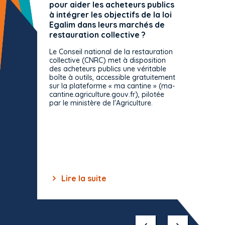
pour aider les acheteurs publics
attrib
à intégrer les objectifs de la loi
offre 
Egalim dans leurs marchés de
exact
restauration collective ?
spécif
prévue
Le Conseil national de la restauration
consul
collective (CNRC) met à disposition
des acheteurs publics une véritable
Le Cons
boîte à outils, accessible gratuitement
décisio
sur la plateforme « ma cantine » (ma-
strict 
cantine.agriculture.gouv.fr), pilotée
: le rè
par le ministère de l'Agriculture.
s'impos
toutes 
celles-
dépourv
des off
Lire la suite
Lir
Item
1